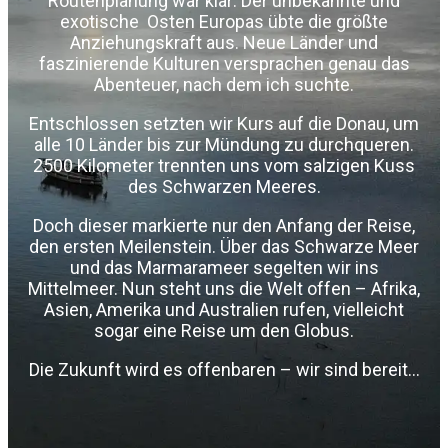
Routenplanung war klar: Der unbekannte und
exotische Osten Europas übte die größte
Anziehungskraft aus. Neue Länder und
faszinierende Kulturen versprachen genau das
Abenteuer, nach dem ich suchte.
Entschlossen setzten wir Kurs auf die Donau, um
alle 10 Länder bis zur Mündung zu durchqueren.
2500 Kilometer trennten uns vom salzigen Kuss
des Schwarzen Meeres.
Doch dieser markierte nur den Anfang der Reise,
den ersten Meilenstein. Über das Schwarze Meer
und das Marmarameer segelten wir ins
Mittelmeer. Nun steht uns die Welt offen – Afrika,
Asien, Amerika und Australien rufen, vielleicht
sogar eine Reise um den Globus.
Die Zukunft wird es offenbaren – wir sind bereit…