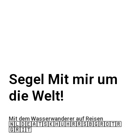
Segel
Mit mir um
die Welt!
Mit dem Wasserwanderer auf Reisen
🇳🇱🇩🇪🇦🇹🇸🇰🇭🇺🇭🇷🇷🇸🇧🇬🇷🇴🇹🇷
🇬🇷🇮🇹