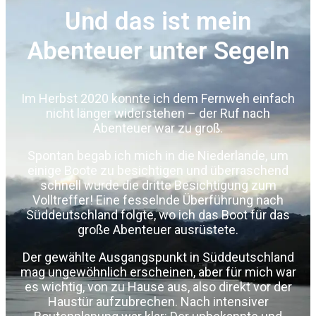
Und das ist mein
Abenteuer unter Segeln
Im Herbst 2020 konnte ich dem Fernweh einfach
nicht länger widerstehen – der Ruf nach
Abenteuer war zu groß.
Spontan begab ich mich in die Niederlande, um
einige Boote zu besichtigen und überraschend
schnell wurde die dritte Besichtigung zum
Volltreffer! Eine fesselnde Überführung nach
Süddeutschland folgte, wo ich das Boot für das
große Abenteuer ausrüstete.
Der gewählte Ausgangspunkt in Süddeutschland
mag ungewöhnlich erscheinen, aber für mich war
es wichtig, von zu Hause aus, also direkt vor der
Haustür aufzubrechen. Nach intensiver