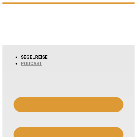
Zum
Inhalt
wechseln
SEGELREISE
PODCAST