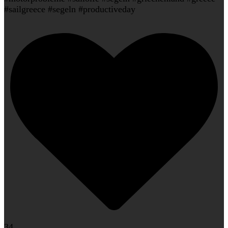
#sailgreece #segeln #productiveday
34