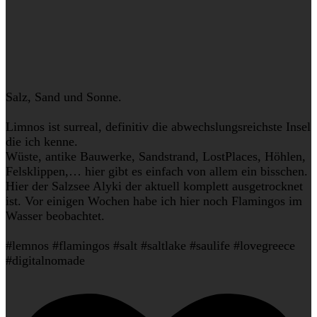
Salz, Sand und Sonne.
Limnos ist surreal, definitiv die abwechslungsreichste Insel
die ich kenne.
Wüste, antike Bauwerke, Sandstrand, LostPlaces, Höhlen,
Felsklippen,… hier gibt es einfach von allem ein bisschen.
Hier der Salzsee Alyki der aktuell komplett ausgetrocknet
ist. Vor einigen Wochen habe ich hier noch Flamingos im
Wasser beobachtet.
#lemnos #flamingos #salt #saltlake #saulife #lovegreece
#digitalnomade