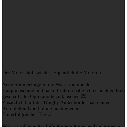
Der Motor läuft wieder! Eigentlich die Motoren.
Neue Simmerringe in die Wasserpumpe der
Hauptmaschine und nach 3 Jahren habe ich es auch endlich
geschafft die Opferanode zu tauschen 🙈
Zusätzlich läuft der Dinghy Außenborder nach einer
Kompletten Überholung auch wieder.
Ein erfolgreicher Tag :)
#motorprobleme #sailöife #segeln #griechenland #greece