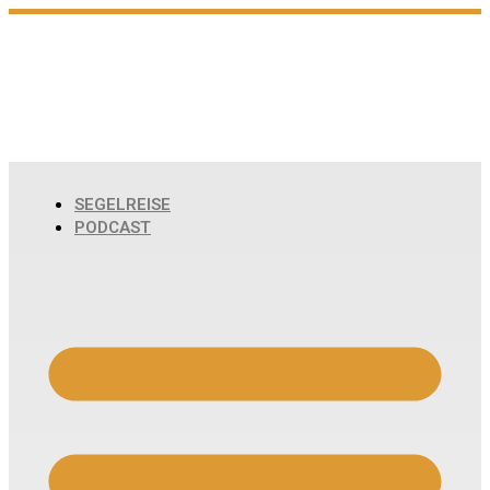
Zum
Inhalt
wechseln
SEGELREISE
PODCAST