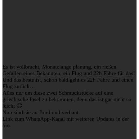
Es ist vollbracht, Monatelange planung, ein rießen
Gefallen eines Bekannten, ein Flug und 22h Fähre für das!
Und das beste ist, schon bald geht es 22h Fähre und einen
Flug zurück…
Alles nur um diese zwei Schmuckstücke auf eine
griechische Insel zu bekommen, denn das ist gar nicht so
leicht 🙂
Nun sind sie an Bord und verbaut.
Link zum WhatsApp-Kanal mit weiteren Updates in der
bio.