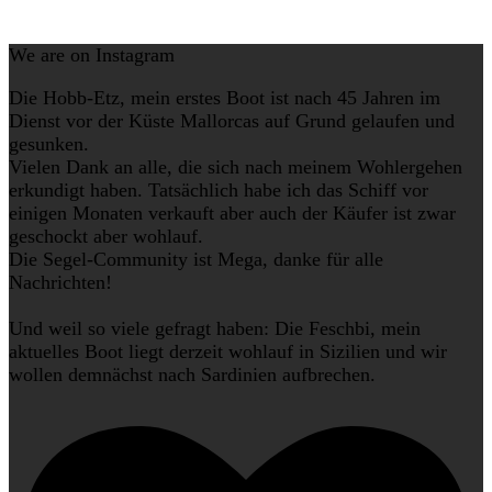
We are on Instagram
Die Hobb-Etz, mein erstes Boot ist nach 45 Jahren im
Dienst vor der Küste Mallorcas auf Grund gelaufen und
gesunken.
Vielen Dank an alle, die sich nach meinem Wohlergehen
erkundigt haben. Tatsächlich habe ich das Schiff vor
einigen Monaten verkauft aber auch der Käufer ist zwar
geschockt aber wohlauf.
Die Segel-Community ist Mega, danke für alle
Nachrichten!
Und weil so viele gefragt haben: Die Feschbi, mein
aktuelles Boot liegt derzeit wohlauf in Sizilien und wir
wollen demnächst nach Sardinien aufbrechen.