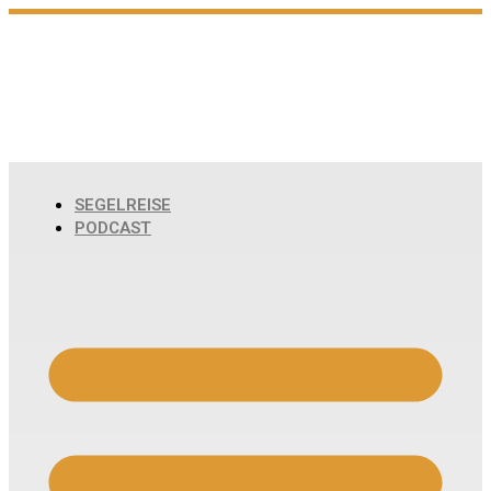
Zum
Inhalt
wechseln
SEGELREISE
PODCAST